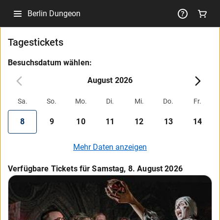
Berlin Dungeon
Tagestickets
Besuchsdatum wählen:
August 2026
Sa.
So.
Mo.
Di.
Mi.
Do.
Fr.
8
9
10
11
12
13
14
Mehr Daten anzeigen
Verfügbare Tickets für Samstag, 8. August 2026